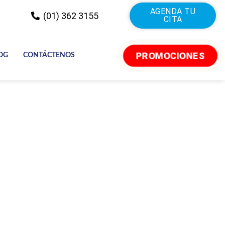
AGENDA TU
(01) 362 3155
CITA
PROMOCIONES
OG
CONTÁCTENOS