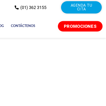
AGENDA TU
(01) 362 3155
CITA
PROMOCIONES
OG
CONTÁCTENOS